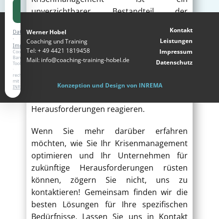
Alle
unverzichtbarer Bestandteil der
akzeptieren
Betriebsführung in der Hotellerie und
Kontakt
Werner Hobel
Datenschutz
Gastronomie. Durch Vorbereitung, klare
·
Leistungen
Coaching und Training
Impressum
Kommunikation, Flexibilität, finanzielle
Tel: + 49 4421 1819458
Impressum
Cookie-
Banner-
Resilienz, technologische Unterstützung,
Mail: info@coaching-training-hobel.de
Datenschutz
Tool
·
Schulung der Mitarbeiter und eine
rechtssicher
mit
gründliche Nachanalyse können
Konzeption und Design von INREMA
INREMA
Unternehmen besser auf
Herausforderungen reagieren.
Wenn Sie mehr darüber erfahren
möchten, wie Sie Ihr Krisenmanagement
optimieren und Ihr Unternehmen für
zukünftige Herausforderungen rüsten
können, zögern Sie nicht, uns zu
kontaktieren! Gemeinsam finden wir die
besten Lösungen für Ihre spezifischen
Bedürfnisse. Lassen Sie uns in Kontakt