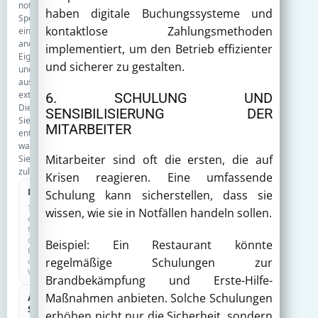
notwendige
haben digitale Buchungssysteme und
Speicherung,
kontaktlose Zahlungsmethoden
eine
anonyme
implementiert, um den Betrieb effizienter
Eigenstatistik
und sicherer zu gestalten.
und
ausgewählte
externe
6. SCHULUNG UND
Dienste.
SENSIBILISIERUNG DER
Sie
MITARBEITER
entscheiden,
was
Mitarbeiter sind oft die ersten, die auf
Sie
zulassen.
Krisen reagieren. Eine umfassende
Notwendig
Schulung kann sicherstellen, dass sie
IMMER AKTIV
Technisch
wissen, wie sie in Notfällen handeln sollen.
erforderlich
für
den
Beispiel: Ein Restaurant könnte
Betrieb
regelmäßige Schulungen zur
der
Website.
Brandbekämpfung und Erste-Hilfe-
Maßnahmen anbieten. Solche Schulungen
Anonyme
COOKIELOS
Statistik
erhöhen nicht nur die Sicherheit, sondern