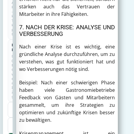
Anonyme
stärken auch das Vertrauen der
Reichweitenmessung
–
Mitarbeiter in ihre Fähigkeiten.
kein
Tracking,
keine
7. NACH DER KRISE: ANALYSE UND
personenbezogenen
VERBESSERUNG
Daten.
Externe
Nach einer Krise ist es wichtig, eine
Dienste
gründliche Analyse durchzuführen, um zu
Drittanbieter
(z.
verstehen, was gut funktioniert hat und
B.
wo Verbesserungen nötig sind.
Google)
werden
erst
Beispiel: Nach einer schwierigen Phase
nach
Ihrer
haben viele Gastronomiebetriebe
Zustimmung
geladen.
Feedback von Gästen und Mitarbeitern
gesammelt, um ihre Strategien zu
Nur
optimieren und zukünftige Krisen besser
notwendige
zu bewältigen.
Auswahl
speichern
Krisenmanagement ist ein