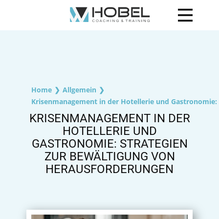
Startseite
Leistungen
Über mich
Home
❯
Allgemein
❯
Krisenmanagement in der Hotellerie und Gastronomie:
Blog
KRISENMANAGEMENT IN DER
HOTELLERIE UND
Kontakt
GASTRONOMIE: STRATEGIEN
ZUR BEWÄLTIGUNG VON
HERAUSFORDERUNGEN