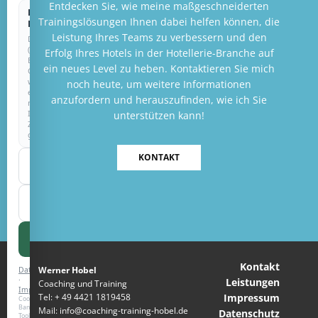
Entdecken Sie, wie meine maßgeschneiderten
Externe
Trainingslösungen Ihnen dabei helfen können, die
Dienste
Leistung Ihres Teams zu verbessern und den
Drittanbieter
(z.
Erfolg Ihres Hotels in der Hotellerie-Branche auf
B.
ein neues Level zu heben. Kontaktieren Sie mich
Google)
werden
noch heute, um weitere Informationen
erst
anzufordern und herauszufinden, wie ich Sie
nach
Ihrer
unterstützen kann!
Zustimmung
geladen.
KONTAKT
Nur
notwendige
Auswahl
speichern
Alle
akzeptieren
Kontakt
Werner Hobel
Datenschutz
·
Leistungen
Coaching und Training
Impressum
Tel: + 49 4421 1819458
Impressum
Cookie-
Banner-
Mail: info@coaching-training-hobel.de
Datenschutz
Tool