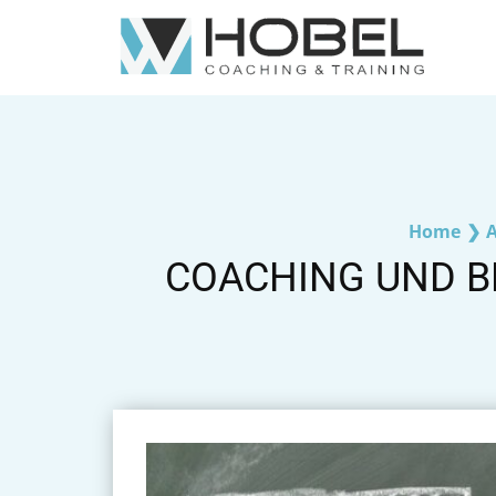
Home
❯
A
COACHING UND B